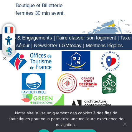
Boutique et Billetterie
fermées 30 min avant.
Labels & Engagements
|
Faire classer son logement
|
Taxe
de séjour
|
Newsletter LGMtoday
|
Mentions légales
Notre site utilise uniquement des cookies à des fins de
statistiques pour vous permettre une meilleure expérience de
navigation.