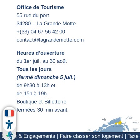
Office de Tourisme
55 rue du port
34280 – La Grande Motte
+(33) 04 67 56 42 00
contact@lagrandemotte.com
Heures d’ouverture
du 1er juil. au 30 août
Tous les jours
(fermé dimanche 5 juil.)
d
e 9h30 à 13h et
de 15h
à 19h.
Boutique et Billetterie
fermées 30 min avant.
Labels & Engagements
|
Faire classer son logement
|
Taxe