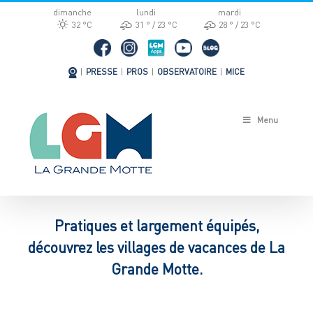
Passer
dimanche
lundi
mardi
au
32 °
C
31 °
23 °
C
28 °
23 °
C
contenu
|
PRESSE
|
PROS
|
OBSERVATOIRE
|
MICE
Menu
Pratiques et largement équipés,
découvrez les villages de vacances de La
Grande Motte.