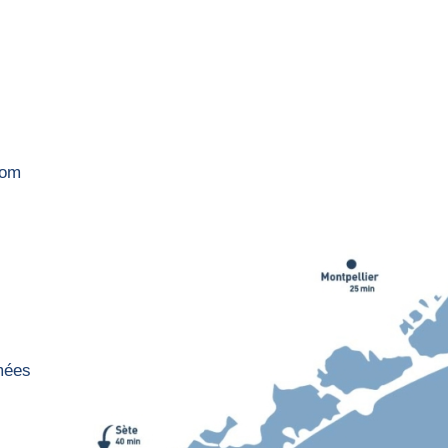
com
rmées