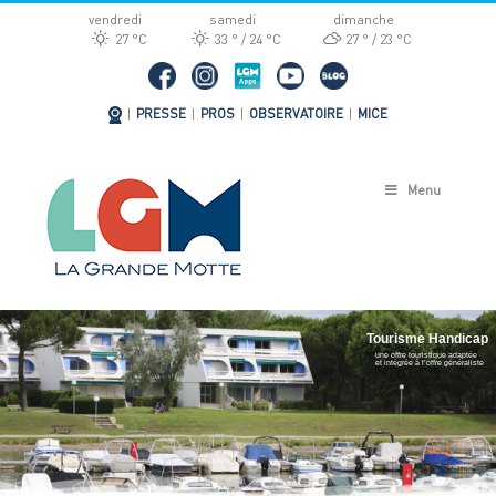
Passer
vendredi
samedi
dimanche
au
27 °
C
33 °
24 °
C
27 °
23 °
C
contenu
|
PRESSE
|
PROS
|
OBSERVATOIRE
|
MICE
Menu
Tourisme Handicap
une offre touristique adaptée
et intégrée à l’offre généraliste