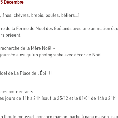
 25 Décembre
nes, chèvres, brebis, poules, béliers…)
re de la Ferme de Noël des Goélands avec une animation équ
era présent.
 recherche de la Mère Noël »
 journée ainsi qu’un photographe avec décor de Noël .
ël de La Place de l’Épi !!!
nèges pour enfants
s jours de 11h à 21h (sauf le 25/12 et le 01/01 de 14h à 21h)
ien (boule mousse), popcorn maison, barbe à papa maison, pai