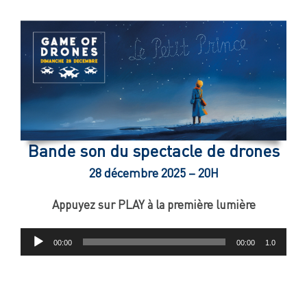
Passer
au
contenu
Bande son du spectacle de drones
28 décembre 2025 – 20H
Appuyez sur PLAY à la première lumière
Lecteur
00:00
00:00
1.0
audio