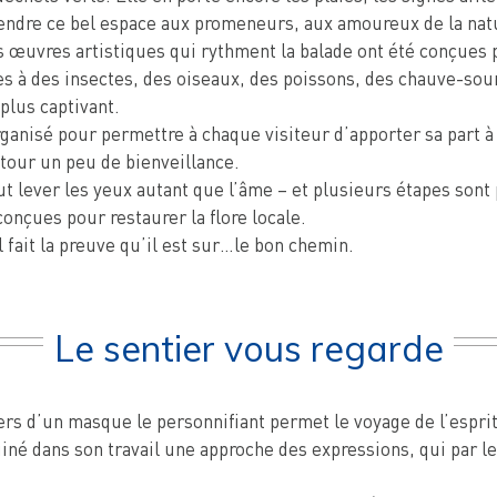
 rendre ce bel espace aux promeneurs, aux amoureux de la natu
s œuvres artistiques qui rythment la balade ont été conçues p
s à des insectes, des oiseaux, des poissons, des chauve-souris
plus captivant.
rganisé pour permettre à chaque visiteur d’apporter sa part à 
tour un peu de bienveillance.
faut lever les yeux autant que l’âme – et plusieurs étapes so
onçues pour restaurer la flore locale.
l fait la preuve qu’il est sur…le bon chemin.
Le sentier vous regarde
ers d’un masque le personnifiant permet le voyage de l’esprit
né dans son travail une approche des expressions, qui par l