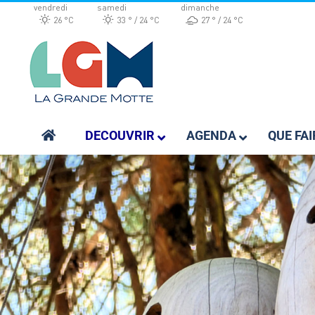
Passer
vendredi
samedi
dimanche
26 °
C
33 °
24 °
C
27 °
24 °
C
au
contenu
DECOUVRIR
AGENDA
QUE FAI