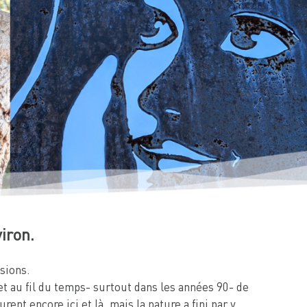
iron.
sions.
bjet au fil du temps- surtout dans les années 90- de
ent encore ici et là, mais la nature a fini par y