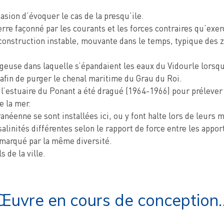
asion d’évoquer le cas de la presqu’ile.
erre façonné par les courants et les forces contraires qu’exer
une construction instable, mouvante dans le temps, typique de
geuse dans laquelle s’épandaient les eaux du Vidourle lorsqu’e
 afin de purger le chenal maritime du Grau du Roi.
, l’estuaire du Ponant a été dragué (1964-1966) pour préleve
e la mer.
éenne se sont installées ici, ou y font halte lors de leurs m
inités différentes selon le rapport de force entre les apport
t marqué par la même diversité.
s de la ville.
Œuvre en cours de conception