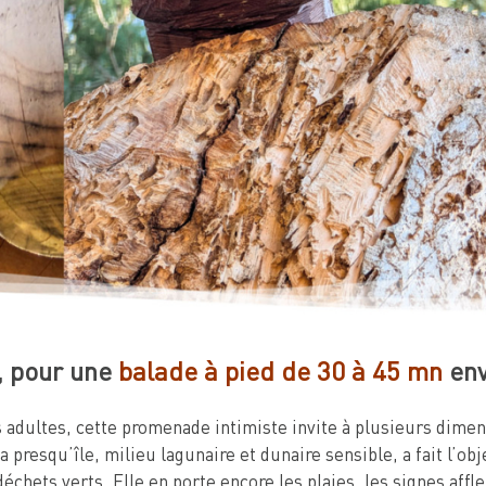
, pour une
balade à pied de 30 à 45 mn
env
s adultes, cette promenade intimiste invite à plusieurs dimen
la presqu’île, milieu lagunaire et dunaire sensible, a fait l’o
hets verts. Elle en porte encore les plaies, les signes affleur