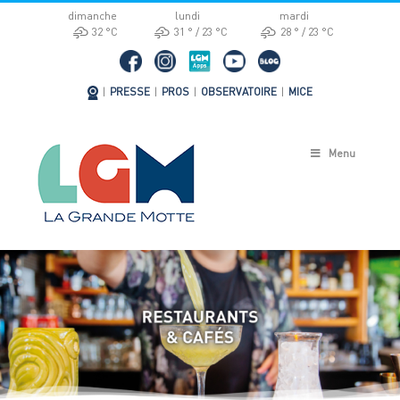
Passer
dimanche
lundi
mardi
au
32 °
C
31 °
23 °
C
28 °
23 °
C
contenu
|
PRESSE
|
PROS
|
OBSERVATOIRE
|
MICE
Menu