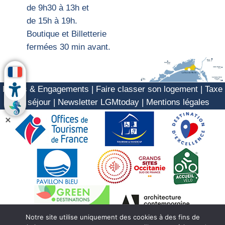
d
e 9h30 à 13h et
de 15h
à 19h.
Boutique et Billetterie
fermées 30 min avant.
Labels & Engagements
|
Faire classer son logement
|
Taxe
de séjour
|
Newsletter LGMtoday
|
Mentions légales
Notre site utilise uniquement des cookies à des fins de