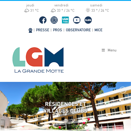
Passer
jeudi
vendredi
samedi
au
31 °
C
33 °
24 °
C
33 °
24 °
C
contenu
|
PRESSE
|
PROS
|
OBSERVATOIRE
|
MICE
Menu