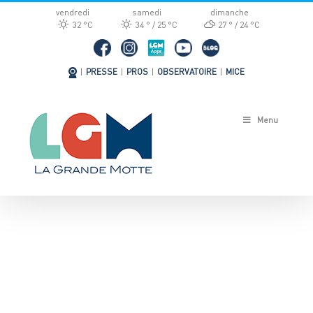
Passer
vendredi
samedi
dimanche
au
32 °
C
34 °
25 °
C
27 °
24 °
C
contenu
|
PRESSE
|
PROS
|
OBSERVATOIRE
|
MICE
Menu