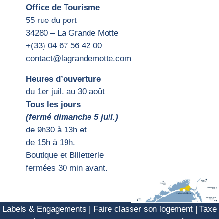
Office de Tourisme
55 rue du port
34280 – La Grande Motte
+(33) 04 67 56 42 00
contact@lagrandemotte.com
Heures d’ouverture
du 1er juil. au 30 août
Tous les jours
(fermé dimanche 5 juil.)
d
e 9h30 à 13h et
de 15h
à 19h.
Boutique et Billetterie
fermées 30 min avant.
Labels & Engagements
|
Faire classer son logement
|
Taxe