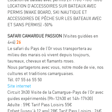
Location de bateau avec permis 2h 170€ -10€ 160€
LOCATION D’ACCESSOIRES SUR BATEAUX AVEC
PERMIS (WAKE BOARD, SKI NAUTIQUE ET
ACCESSOIRES DE PÊCHE SUR LES BATEAUX AVEC
ET SANS PERMIS) -50%
SAFARI CAMARGUE PASSION
(Visites guidées en
4×4)
26
Le safari du Pays de l’Or vous transportera au
milieu des marais où vivent depuis toujours,
taureaux, chevaux et flamants roses.
Nous partagerons avec vous, notre mode de vie, nos
cultures et traditions camarguaises.
Tél. 07 55 66 55 50
Site internet
Circuit 3h30 Visite de la Camargue-Pays de l’Or avec
guides expérimentés (9h-12h30 et 14h-17h30)
Adulte : 59€ Tarif Pass Loisirs 55€
Enfant (jusqu’à 12 ans) 28€ Tarif Pass Loisirs : 26€