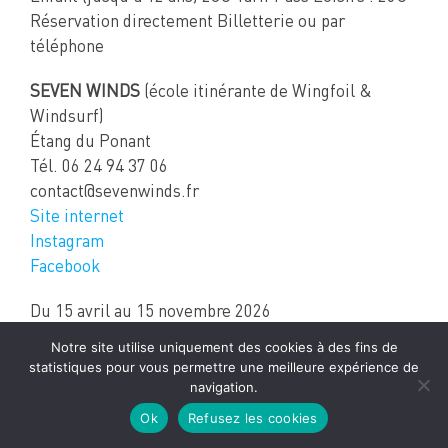
Réservation directement Billetterie ou par
téléphone
SEVEN WINDS
(école itinérante de Wingfoil &
Windsurf)
Étang du Ponant
Tél. 06 24 94 37 06
contact@sevenwinds.fr
Site internet
Instagram
Facebook
Du 15 avril au 15 novembre 2026
Les cours de wingfoil et windsurf (planche à voile)
Notre site utilise uniquement des cookies à des fins de
sont ouverts à 4 personnes au maximum.
statistiques pour vous permettre une meilleure expérience de
Enfants à partir de 12 ans et 40kg
navigation.
Wingfoil
Ok
Refusez les cookies
Mistral : Cours 2h30 : 120€ -10% 108€