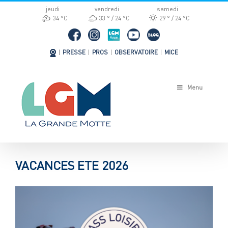
Passer
jeudi
vendredi
samedi
au
34 °
C
33 °
24 °
C
29 °
24 °
C
contenu
|
PRESSE
|
PROS
|
OBSERVATOIRE
|
MICE
Menu
VACANCES ETE 2026