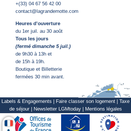
+(33) 04 67 56 42 00
contact@lagrandemotte.com
Heures d’ouverture
du 1er juil. au 30 août
Tous les jours
(fermé dimanche 5 juil.)
d
e 9h30 à 13h et
de 15h
à 19h.
Boutique et Billetterie
fermées 30 min avant.
Labels & Engagements
|
Faire classer son logement
|
Taxe
de séjour
|
Newsletter LGMtoday
|
Mentions légales