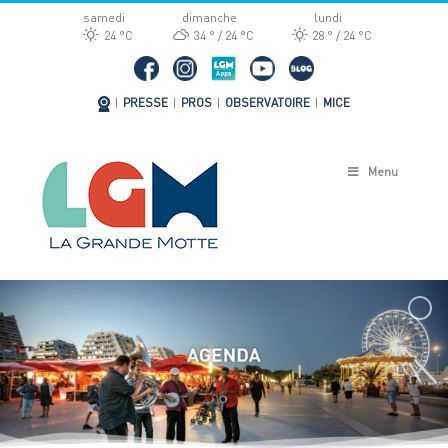
Passer
samedi
dimanche
lundi
au
24 °
C
34 °
24 °
C
28 °
24 °
C
contenu
|
PRESSE
|
PROS
|
OBSERVATOIRE
|
MICE
Menu