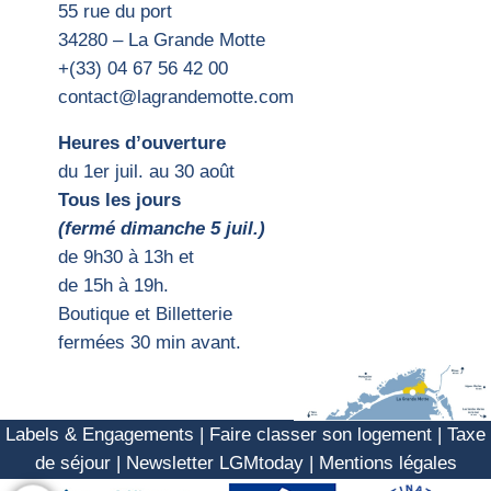
55 rue du port
34280 – La Grande Motte
+(33) 04 67 56 42 00
contact@lagrandemotte.com
Heures d’ouverture
du 1er juil. au 30 août
Tous les jours
(fermé dimanche 5 juil.)
d
e 9h30 à 13h et
de 15h
à 19h.
Boutique et Billetterie
fermées 30 min avant.
Labels & Engagements
|
Faire classer son logement
|
Taxe
de séjour
|
Newsletter LGMtoday
|
Mentions légales