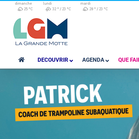
Passer
dimanche
lundi
mardi
25 °
C
32 °
23 °
C
28 °
23 °
C
au
contenu
DECOUVRIR
AGENDA
QUE FAI