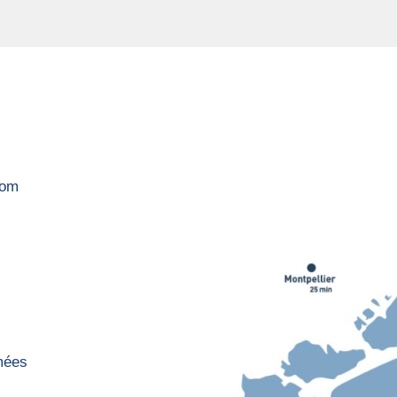
com
rmées