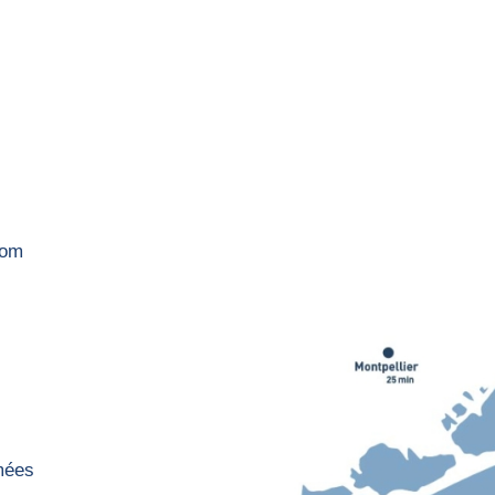
com
rmées