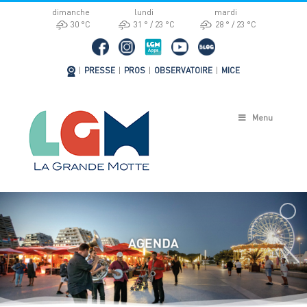
Passer
dimanche
lundi
mardi
au
30 °
C
31 °
23 °
C
28 °
23 °
C
contenu
|
PRESSE
|
PROS
|
OBSERVATOIRE
|
MICE
Menu