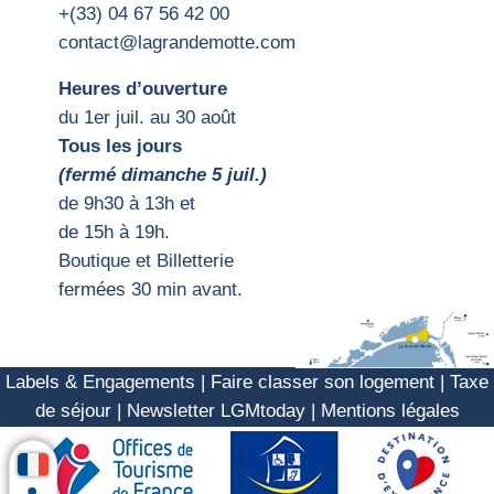
+(33) 04 67 56 42 00
contact@lagrandemotte.com
Heures d’ouverture
du 1er juil. au 30 août
Tous les jours
(fermé dimanche 5 juil.)
d
e 9h30 à 13h et
de 15h
à 19h.
Boutique et Billetterie
fermées 30 min avant.
Labels & Engagements
|
Faire classer son logement
|
Taxe
de séjour
|
Newsletter LGMtoday
|
Mentions légales