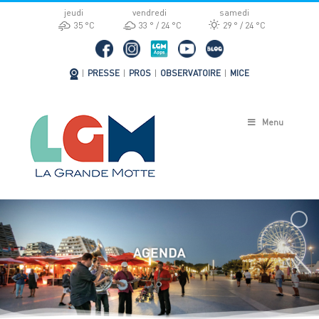
Passer
jeudi
vendredi
samedi
au
35 °
C
33 °
24 °
C
29 °
24 °
C
contenu
|
PRESSE
|
PROS
|
OBSERVATOIRE
|
MICE
Menu